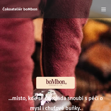
Čokoateliér boMbon
…místo, kde se čokoláda snoubí s péčí o
mysl i chuťové buňky.