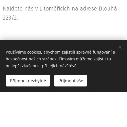
Najdete nás v Litoměřicích na adrese Dlouhá
223/2.
Používáme cookies, abychom zajistili správné fungování a
bezpečnost našich stránek. Tím vám můžeme zajistit tu
nejlepší zkušenost při jejich návštěvě.
Přijmout nezbytné
Přijmout vše
Sledujte nás na Instagramu!