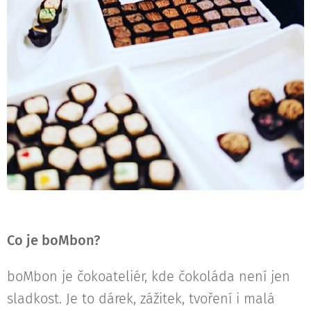
Co je boMbon?
boMbon je čokoateliér, kde čokoláda není jen
sladkost. Je to dárek, zážitek, tvoření i malá